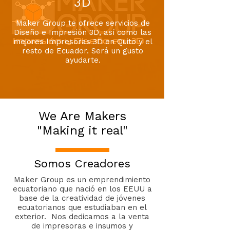
3D
Maker Group te ofrece servicios de
Diseño e Impresión 3D, así como las
mejores Impresoras 3D en Quito y el
resto de Ecuador. Será un gusto
ayudarte.
We Are Makers
"Making it real"
Somos Creadores
Maker Group es un emprendimiento
ecuatoriano que nació en los EEUU a
base de la creatividad de jóvenes
ecuatorianos que estudiaban en el
exterior. Nos dedicamos a la venta
de impresoras e insumos y