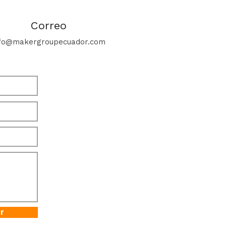
Correo
nfo@makergroupecuador.com
r