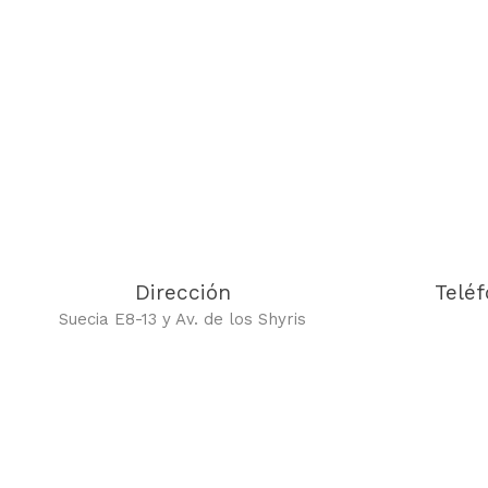
Dirección
Telé
Suecia E8-13 y Av. de l
os Shyris